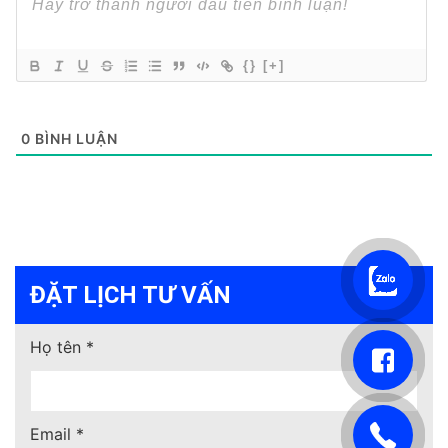
{}
[+]
0
BÌNH LUẬN
ĐẶT LỊCH TƯ VẤN
Họ tên *
Email *