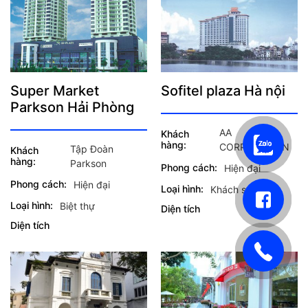
Super Market
Sofitel plaza Hà nội
Parkson Hải Phòng
AA
Khách
hàng:
CORPORATION
Tập Đoàn
Khách
hàng:
Parkson
Phong cách:
Hiện đại
Phong cách:
Hiện đại
Loại hình:
Khách sạn
Loại hình:
Biệt thự
Diện tích
Diện tích